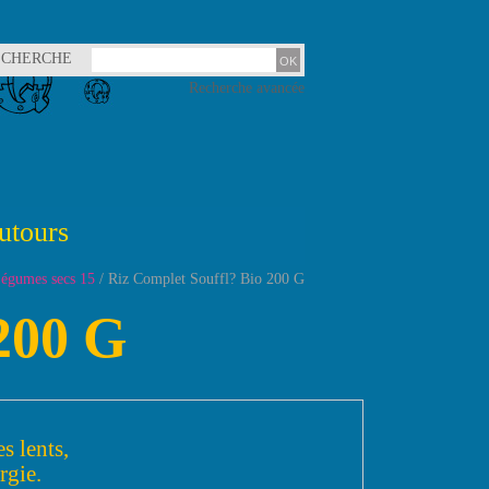
ECHERCHE
Recherche avancée
utours
égumes secs 15
/ Riz Complet Souffl? Bio 200 G
200 G
s lents,
rgie.