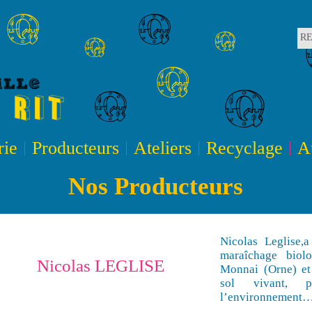
R
rie
Producteurs
Ateliers
Recyclage
A
Nos Producteurs
Nicolas Leglise,a
maraîchage biol
Nicolas LEGLISE
Monnai (Orne) et
sol vivant, p
l’environnement