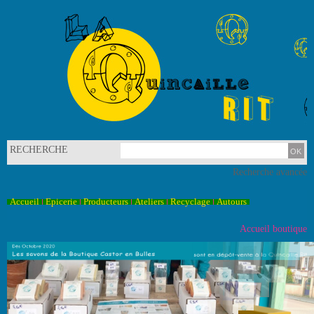
RECHERCHE
Recherche avancée
Accueil
Epicerie
Producteurs
Ateliers
Recyclage
Autours
Accueil boutique